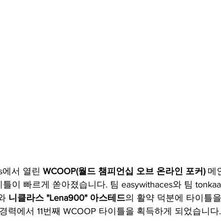
rs에서 열린 
WCOOP(월드 챔피언십 오브 온라인 포커)
 메
 빠르게 쏟아졌습니다. 팀 easywithaces와 팀 tonkaa
와 
니클라스 "Lena900" 아스테드
의 활약 덕분에 타이틀을
 경력에서 11번째 WCOOP 타이틀을 획득하게 되었습니다.