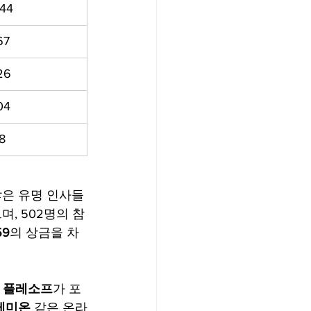
44
67
26
04
8
많은 유명 인사들
며, 502명의 참
59
의 상금을 차
de" 플레소프
가 포
스케미온
 같은 온라