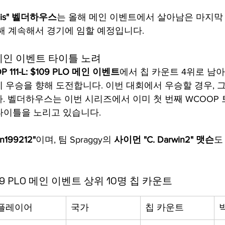
huis" 벨더하우스
는 올해 메인 이벤트에서 살아남은 마지막 Te
해 계속해서 경기에 임할 예정입니다.
 메인 이벤트 타이틀 노려
 111-L: $109 PLO 메인 이벤트
에서 칩 카운트 4위로 남아
 우승을 향해 도전합니다. 이번 대회에서 우승할 경우, 그는 
. 벨더하우스는 이번 시리즈에서 이미 첫 번째 WCOOP
 타이틀을 노리고 있습니다.
an199212"
이며, 팀 Spraggy의 
사이먼 "C. Darwin2" 맷슨
도
$109 PLO 메인 이벤트 상위 10명 칩 카운트
플레이어
국가
칩 카운트