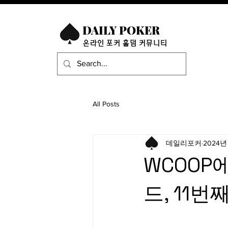
DAILY POKER
​온라인 포커 홀덤 커뮤니티
All Posts
데일리포커
2024년
WCOOP
드, 11