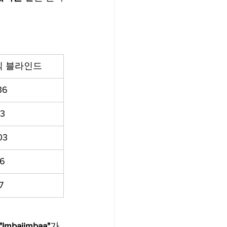
빅 블라인드
36
13
03
6
7
"Imbajimbaa"
가 