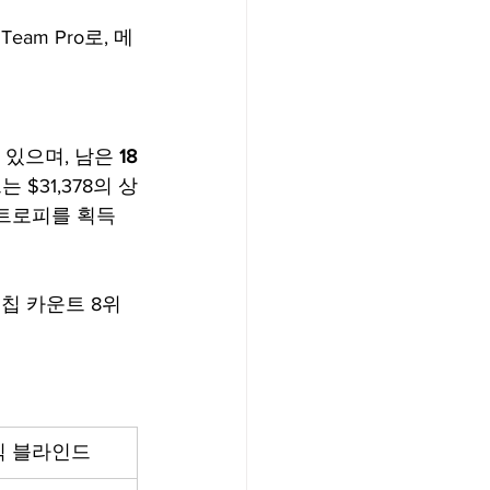
am Pro로, 메
 있으며, 남은 
18
$31,378의 상
 트로피를 획득
 칩 카운트 8위
빅 블라인드