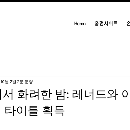
Home
홀덤사이트
 10월 2일
2분 분량
에서 화려한 밤: 레너드와 
번째 타이틀 획득