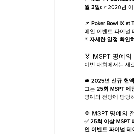
월 2일
👉 2020년
📌 
Poker Bowl IX a
메인 이벤트 파이널 
🃏 
자세한 일정 확인
🏅 MSPT 명예의 전
이번 대회에서는 새로
👑 
2025년 신규 헌액자:
그는 
25회 MSPT 
명예의 전당에 당당히
🔷 MSPT 명예의 
✅ 
25회 이상 MSPT
인 이벤트 파이널 테이