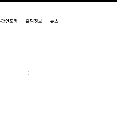
온라인포커
홀덤정보
뉴스