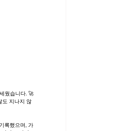
웠습니다. 🚀 
 달도 지나지 않
을 기록했으며, 가