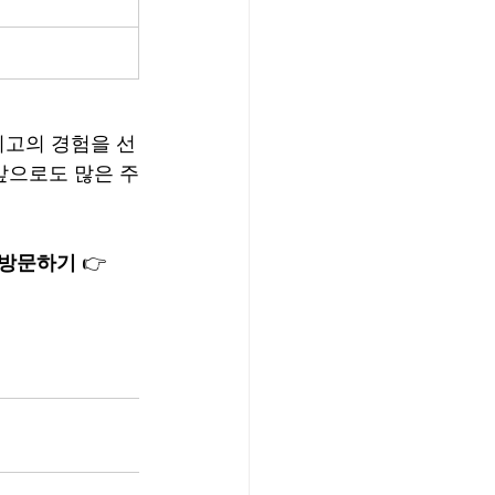
최고의 경험을 선
 앞으로도 많은 주
 방문하기
 👉 