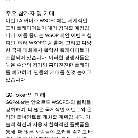
주요 참가자 및 기대
이번 LA 커머스 WSOPC에는 세계적인 
포커 플레이어들이 대거 참여할 예정입
니다. 이들 중에는 WSOP 메인 이벤트 챔
피언, 여러 WSOPC 링 홀더, 그리고 다양
한 국제 대회에서 활약한 플레이어들이 
포함되어 있습니다. 이러한 경쟁자들은 
높은 수준의 경기와 흥미진진한 플레이
를 예고하며, 팬들의 기대를 한껏 높이고 
있습니다.
GGPoker의 미래
GGPoker는 앞으로도 WSOP와의 협력을 
강화하며, 더 많은 국제적인 이벤트와 온
라인 토너먼트를 개최할 계획입니다. 기
술적 혁신과 사용자 친화적인 플랫폼을 
통해, 더 많은 사람들이 포커를 즐기고 배