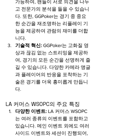
가능하여, 팬들이 서로 의견을 나누
고 전문가의 분석을 들을 수 있습니
다. 또한, GGPoker는 경기 중 중요
한 순간을 재조명하는 리플레이 기
능을 제공하여 관람의 재미를 더합
니다.
기술적 혁신:
 GGPoker는 고화질 영
상과 끊김 없는 스트리밍을 제공하
여, 경기의 모든 순간을 선명하게 즐
길 수 있습니다. 다양한 카메라 앵글
과 플레이어의 반응을 포착하는 기
술은 경기를 더욱 흥미롭게 만듭니
다.
LA 커머스 WSOPC의 주요 특징
다양한 이벤트:
 LA 커머스 WSOPC
는 여러 종류의 이벤트를 포함하고 
있습니다. 메인 이벤트 외에도 여러 
사이드 이벤트와 세션이 진행되어, 