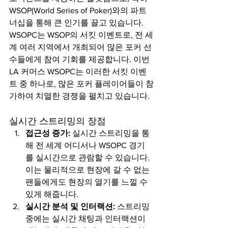
WSOP(World Series of Poker)와의 파트
너십을 통해 큰 인기를 끌고 있습니다. 
WSOPC는 WSOP의 서킷 이벤트로, 전 세
계 여러 지역에서 개최되어 많은 포커 선
수들에게 참여 기회를 제공합니다. 이번 
LA 커머스 WSOPC는 이러한 서킷 이벤
트 중 하나로, 많은 포커 플레이어들이 참
가하여 치열한 경쟁을 펼치고 있습니다.
실시간 스트리밍의 장점
접근성 증가:
 실시간 스트리밍을 통
해 전 세계 어디서나 WSOPC 경기
를 실시간으로 관람할 수 있습니다. 
이는 물리적으로 현장에 갈 수 없는 
팬들에게도 현장의 열기를 느낄 수 
있게 해줍니다.
실시간 분석 및 인터랙션:
 스트리밍 
중에는 실시간 채팅과 인터랙션이 