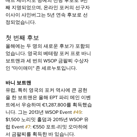
매트 세비지도 명예의 전당 후보로 9번
째 지명되었으며, 온라인 포커의 선구자 
이사이 샤인버그는 5년 연속 후보로 선
정되었습니다.
첫 번째 후보
올해에는 두 명의 새로운 후보가 포함되
었습니다. 영국의 베테랑 포커 프로 바니 
보트맨과 세 번의 WSOP 금팔찌 수상자
인 "마이애미" 존 세르누토입니다.
바니 보트맨
유럽, 특히 영국의 포커 역사에 큰 공헌
을 한 보트맨은 올해 EPT 파리 메인 이벤
트에서 우승하며 €1,287,800를 획득했습
니다. 그는 2013년 WSOP Event 
#49
: 
$1,500 노리밋 홀덤과 2015년 WSOP 유
럽 Event 
#7
: €550 포트-리밋 오마하에
서 금팔찌를 획득한 바 있습니다.