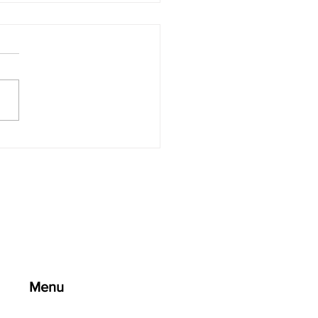
 “에어볼의 마술” - 38만9
러 팟, 누가 진짜 이긴 걸
💸🎭
Menu