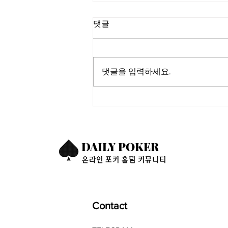
댓글
댓글을 입력하세요.
🎭💥 포커 전설들의 충돌! ‘더
그라인더’ 미즈라키 vs 카브
렐, 베네시안 하이 스테이크
격돌 🔥♠️
DAILY POKER
​온라인 포커 홀덤 커뮤니티
Contact