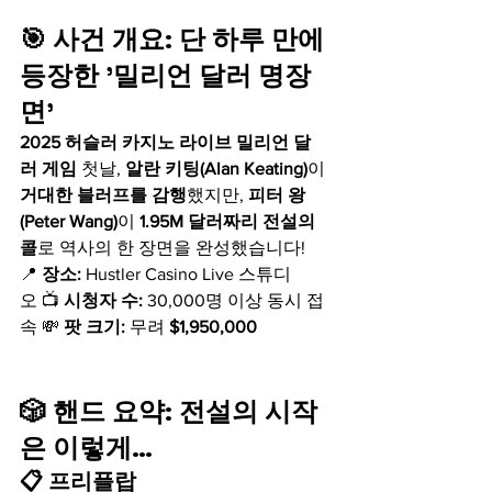
🎯 사건 개요: 단 하루 만에 
등장한 '밀리언 달러 명장
면'
2025 허슬러 카지노 라이브 밀리언 달
러 게임
 첫날, 
알란 키팅(Alan Keating)
이 
거대한 블러프를 감행
했지만, 
피터 왕
(Peter Wang)
이 
1.95M 달러짜리 전설의 
콜
로 역사의 한 장면을 완성했습니다!
📍 
장소:
 Hustler Casino Live 스튜디
오 📺 
시청자 수:
 30,000명 이상 동시 접
속 💸 
팟 크기:
 무려 
$1,950,000
🎲 핸드 요약: 전설의 시작
은 이렇게…
📋 프리플랍