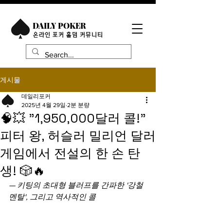
DAILY POKER
​온라인 포커 홀덤 커뮤니티
게시물
데일리포커
2025년 4월 29일
2분 분량
🧠💥 "1,950,000달러 콜!"
피터 왕, 허슬러 밀리언 달러
게임에서 전설의 한 손 탄
생! 🎲🔥
— 키팅의 초대형 블러프를 간파한 '강철 
멘탈', 그리고 역사적인 콜