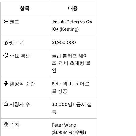
항목
내용
🎯 핸드
J♥ J♣ (Peter) vs Q♠ 
10♦ (Keating)
💰 팟 크기
$1,950,000
💥 주요 액션
플랍 블러프 레이
즈, 리버 초대형 올
인
🧠 결정적 순간
Peter의 JJ 히어로
콜 성공
📺 시청자 수
30,000명+ 동시 접
속
🏆 승자
Peter Wang 
($1.95M 팟 수령)