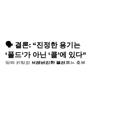
🗣️ 결론: “진정한 용기는 
‘폴드’가 아닌 ‘콜’에 있다”
알란 키팅의 
브레버리한 블러프
는 충분
히 칭찬받을 만했지만, 그것을 꿰뚫어본 
피터 왕의 강철 멘탈과 감각
은 그 이상의 
전설을 만들어냈습니다.
🎭 
한 손, 한 콜이 포커 역사에 길이 남는
다는 것.
 바로 이런 순간들이 포커를 더
욱 특별하게 만듭니다.
👉 오늘, 우리는 
$1,950,000짜리 진정한 
영웅의 순간
을 목격했습니다. 
피터 왕, 당
신은 포커 신화의 일부입니다!
 🃏🔥👑