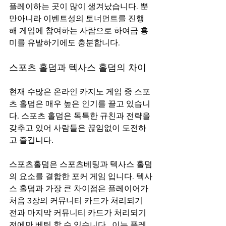
플레이하는 곳이 많이 생겨났습니다. 뿐
만아니라 이벤트성의 토너먼트를 진행
해 게임에 참여하는 사람으로 하여금 흥
미를 유발하기에도 충분합니다.
스포츠 홀덤과 텍사스 홀덤의 차이
현재 수많은 온라인 카지노 게임 중 스포
츠 홀덤은 매우 높은 인기를 끌고 있습니
다. 스포츠 홀덤은 독특한 규친과 전략을 
갖추고 있어 사람들은 끊임없이 도전하
고 즐깁니다. 
스포츠홀덤은 스포츠베팅과 텍사스 홀덤
의 요소를 결합한 포커 게임 입니다. 텍사
스 홀덤과 가장 큰 차이점은 플레이어가 
처음 3장의 커뮤니티 카드가 처리되기 
전과 마지막 커뮤니티 카드가 처리되기 
전에만 베팅 할 수 있습니다.  이는 플레