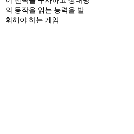
이 전략을 구사하고 상대방
의 동작을 읽는 능력을 발
휘해야 하는 게임