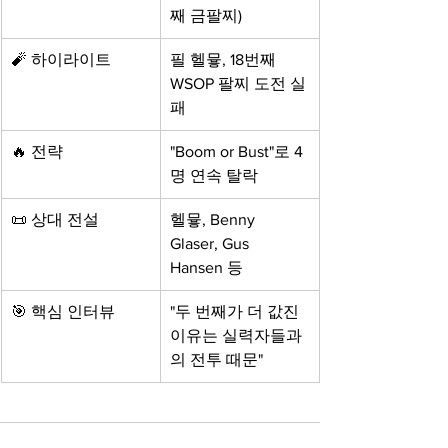
째 금팔찌)
🧨 하이라이트
필 헬뮿, 18번째 
WSOP 팔찌 도전 실
패
🔥 전략
"Boom or Bust"로 4
명 연속 탈락
📜 상대 전설
헬뮿, Benny 
Glaser, Gus 
Hansen 등
🎯 핵심 인터뷰
"두 번째가 더 값진 
이유는 실력자들과
의 전투 때문"