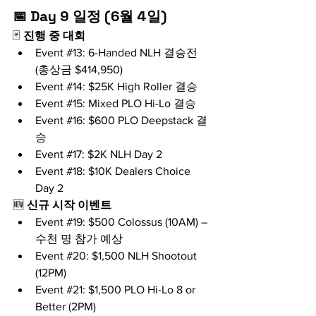
📅 Day 9 일정 (6월 4일)
🃏 
진행 중 대회
Event 
#13
: 6-Handed NLH 결승전 
(총상금 $414,950)
Event 
#14
: $25K High Roller 결승
Event 
#15
: Mixed PLO Hi-Lo 결승
Event 
#16
: $600 PLO Deepstack 결
승
Event 
#17
: $2K NLH Day 2
Event 
#18
: $10K Dealers Choice 
Day 2
🆕 
신규 시작 이벤트
Event 
#19
: $500 Colossus (10AM) – 
수천 명 참가 예상
Event 
#20
: $1,500 NLH Shootout 
(12PM)
Event 
#21
: $1,500 PLO Hi-Lo 8 or 
Better (2PM)