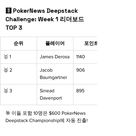
🧮 PokerNews Deepstack 
Challenge: Week 1 리더보드 
TOP 3
순위
플레이어
포인트
🥇 1
James Derosa
1140
🥈 2
Jacob 
906
Baumgartner
🥉 3
Sinead 
895
Davenport
🎯 이들 포함 10명은 $600 PokerNews 
Deepstack Championship에 자동 진출!