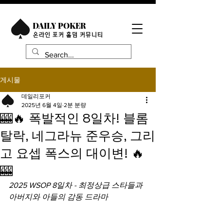
DAILY POKER
​온라인 포커 홀덤 커뮤니티
게시물
데일리포커
2025년 6월 4일
2분 분량
🎰🔥 폭발적인 8일차! 블롬
탈락, 네그라뉴 준우승, 그리
고 요셉 폭스의 대이변! 🔥
🎰
2025 WSOP 8일차 - 최정상급 스타들과 
아버지와 아들의 감동 드라마