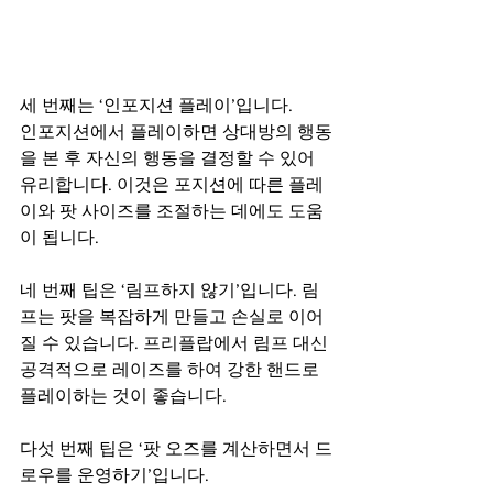
세 번째는 ‘인포지션 플레이’입니다.
인포지션에서 플레이하면 상대방의 행동
을 본 후 자신의 행동을 결정할 수 있어 
유리합니다. 이것은 포지션에 따른 플레
이와 팟 사이즈를 조절하는 데에도 도움
이 됩니다.
네 번째 팁은 ‘림프하지 않기’입니다. 림
프는 팟을 복잡하게 만들고 손실로 이어
질 수 있습니다. 프리플랍에서 림프 대신 
공격적으로 레이즈를 하여 강한 핸드로 
플레이하는 것이 좋습니다.
다섯 번째 팁은 ‘팟 오즈를 계산하면서 드
로우를 운영하기’입니다.