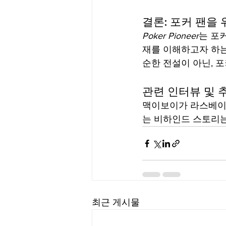
결론: 포커 팬을
Poker Pioneer
는 포
재를 이해하고자 하는
순한 전설이 아닌, 
관련 인터뷰 및 
맥이보이가 라스베이거
는 비하인드 스토리는
최근 게시물