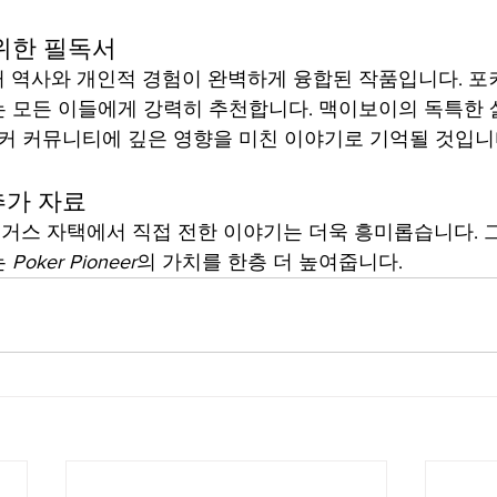
 위한 필독서
커 역사와 개인적 경험이 완벽하게 융합된 작품입니다. 포
 모든 이들에게 강력히 추천합니다. 맥이보이의 독특한 
포커 커뮤니티에 깊은 영향을 미친 이야기로 기억될 것입니
추가 자료
스 자택에서 직접 전한 이야기는 더욱 흥미롭습니다. 
 
Poker Pioneer
의 가치를 한층 더 높여줍니다.