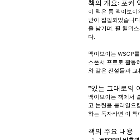
책의 개요: 포커
이 책은 톰 맥이보이
받아 집필되었습니다.
을 남기며, 필 헬뮈스
다.
맥이보이는 WSOP를
스폰서 프로로 활동하
와 같은 전설들과 교
"있는 그대로의 
맥이보이는 책에서 솔
고 논란을 불러일으킬
하는 독자라면 이 책
책의 주요 내용