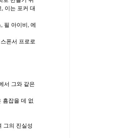
대회로 만들기 위
 이는 포커 대
 필 아이비, 에
 스폰서 프로로 
에서 그와 같은 
 흠잡을 데 없
며 그의 진실성