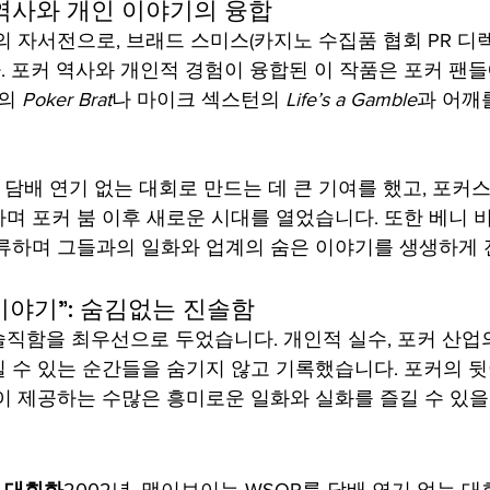
 역사와 개인 이야기의 융합
의 자서전으로, 브래드 스미스(카지노 수집품 협회 PR 디렉
 포커 역사와 개인적 경험이 융합된 이 작품은 포커 팬들
의 
Poker Brat
나 마이크 섹스턴의 
Life’s a Gamble
과 어깨
 담배 연기 없는 대회로 만드는 데 큰 기여를 했고, 포커스
며 포커 붐 이후 새로운 시대를 열었습니다. 또한 베니 비
류하며 그들과의 일화와 업계의 숨은 이야기를 생생하게 
이야기": 숨김없는 진솔함
직함을 최우선으로 두었습니다. 개인적 실수, 포커 산업의
 수 있는 순간들을 숨기지 않고 기록했습니다. 포커의 
이 제공하는 수많은 흥미로운 일화와 실화를 즐길 수 있을