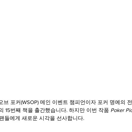
 오브 포커(WSOP) 메인 이벤트 챔피언이자 포커 명예의 
의 15번째 책을 출간했습니다. 하지만 이번 작품 
Poker Pi
 팬들에게 새로운 시각을 선사합니다.