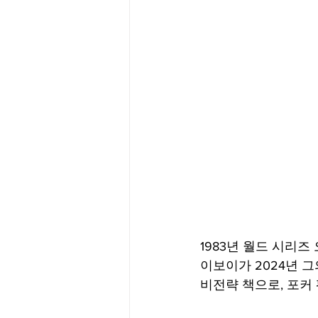
1983년 월드 시리즈
이보이가 2024년 그
비전략 책으로, 포커