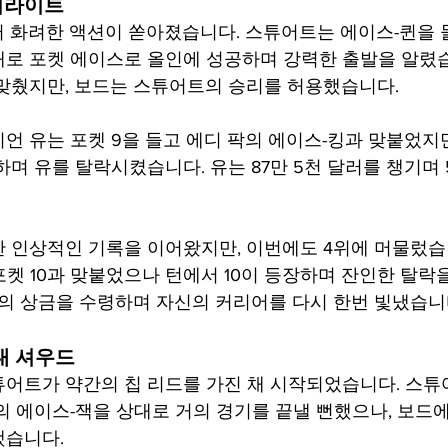
이라이트
서부터 화려한 액션이 쏟아졌습니다. 스튜어트는 에이스-퀸을 
로 포켓 에이스로 올인에 성공하며 강력한 출발을 알렸
맞췄지만, 보드는 스튜어트의 승리를 허용했습니다.
언 유는 포켓 9을 들고 에디 팍의 에이스-킹과 맞붙었지만
하며 유를 탈락시켰습니다. 유는 87만 5천 달러를 챙기며
 인상적인 기록을 이어왔지만, 이번에도 4위에 머물렀습니
포켓 10과 맞붙었으나 턴에서 10이 등장하며 잔인한 탈락
000의 상금을 수령하며 자신의 커리어를 다시 한번 빛냈습니
대 셔우드
어트가 약간의 칩 리드를 가진 채 시작되었습니다. 스튜
의 에이스-잭을 상대로 거의 경기를 끝낼 뻔했으나, 보드
했습니다.