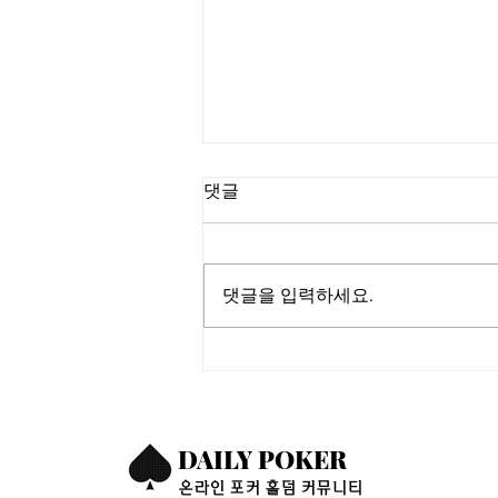
댓글
댓글을 입력하세요.
🎭💥 포커 전설들의 충돌! ‘더
그라인더’ 미즈라키 vs 카브
렐, 베네시안 하이 스테이크
격돌 🔥♠️
DAILY POKER
​온라인 포커 홀덤 커뮤니티