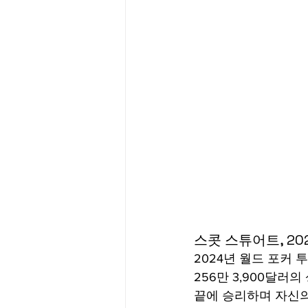
스콧 스튜어트, 20
2024년 월드 포커 
256만 3,900달
끝에 승리하며 자신의