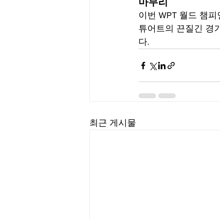
마무리
이번 WPT 월드 챔
튜어트의 끈질긴 경기
다.
최근 게시물