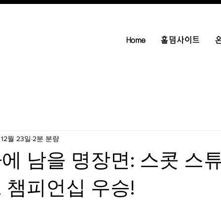
Home
홀덤사이트
 12월 23일
2분 분량
에 남을 명장면: 스콧 스
드 챔피언십 우승!