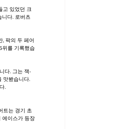
들고 있었던 크
습니다. 로버츠
, 팍의 두 페어
 5위를 기록했습
다. 그는 잭-
을 맛봤습니다. 
다.
어트는 경기 초
에 에이스가 등장