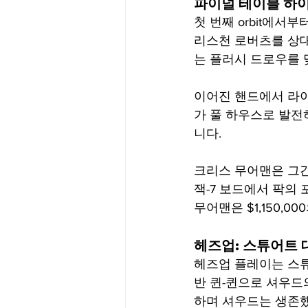
파이널 테이블 하
첫 번째 orbit에
리스천 로버츠를 상대
는 플러시 드로우를 
이어진 핸드에서 라이
가 풀 하우스로 발전
니다.
크리스 무어맨은 그간
잭-7 보드에서 팍의 
무어맨은 $1,150,
헤즈업: 스튜어트 
헤즈업 플레이는 스튜
반 퀸-퀸으로 셔우드
하며 셔우드는 생존