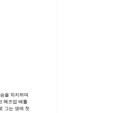
우승을 차지하며 
한 헤즈업 배틀 
 그는 생애 첫 