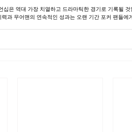
피언십은 역대 가장 치열하고 드라마틱한 경기로 기록될 것
력과 무어맨의 연속적인 성과는 오랜 기간 포커 팬들에