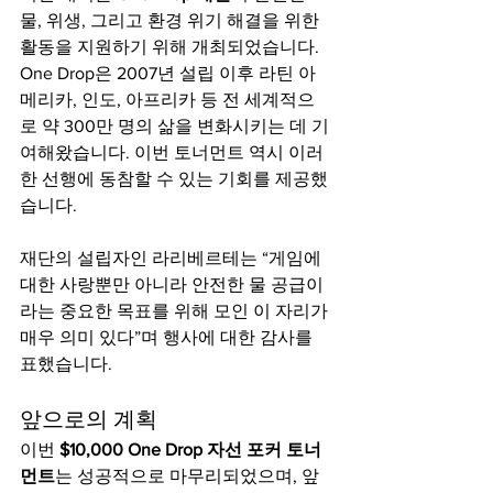
물, 위생, 그리고 환경 위기 해결을 위한 
활동을 지원하기 위해 개최되었습니다. 
One Drop은 2007년 설립 이후 라틴 아
메리카, 인도, 아프리카 등 전 세계적으
로 약 300만 명의 삶을 변화시키는 데 기
여해왔습니다. 이번 토너먼트 역시 이러
한 선행에 동참할 수 있는 기회를 제공했
습니다.
재단의 설립자인 라리베르테는 “게임에 
대한 사랑뿐만 아니라 안전한 물 공급이
라는 중요한 목표를 위해 모인 이 자리가 
매우 의미 있다”며 행사에 대한 감사를 
표했습니다.
앞으로의 계획
이번 
$10,000 One Drop 자선 포커 토너
먼트
는 성공적으로 마무리되었으며, 앞