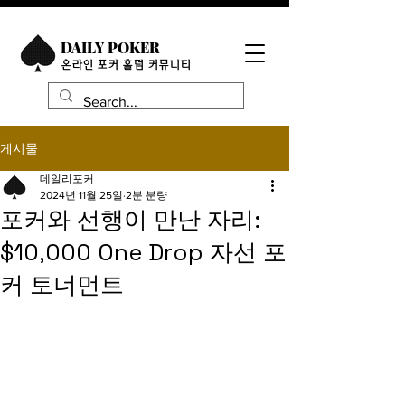
DAILY POKER
​온라인 포커 홀덤 커뮤니티
게시물
데일리포커
2024년 11월 25일
2분 분량
포커와 선행이 만난 자리:
$10,000 One Drop 자선 포
커 토너먼트