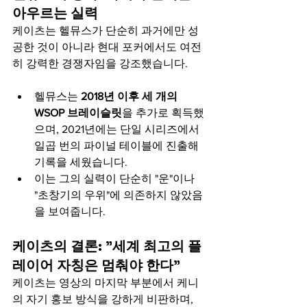
아우르는 실력
케이츠는 헬뮤스가 단순히 과거에만 성
공한 것이 아니라 현대 포커에서도 여전
히 강력한 경쟁자임을 강조했습니다.
헬뮤스는 
2018년 이후 세 개의 
WSOP 브레이슬릿
을 추가로 획득했
으며, 2021년에는 단일 시리즈에서 
일곱 번의 파이널 테이블에 진출해 
기록을 세웠습니다.
이는 그의 실력이 단순히 "운"이나 
"초창기의 우위"에 의존하지 않았음
을 보여줍니다.
케이츠의 결론: "세계 최고의 플
레이어 자칭은 멈춰야 한다"
케이츠는 영상의 마지막 부분에서 케니
의 자기 홍보 방식을 강하게 비판하며, 