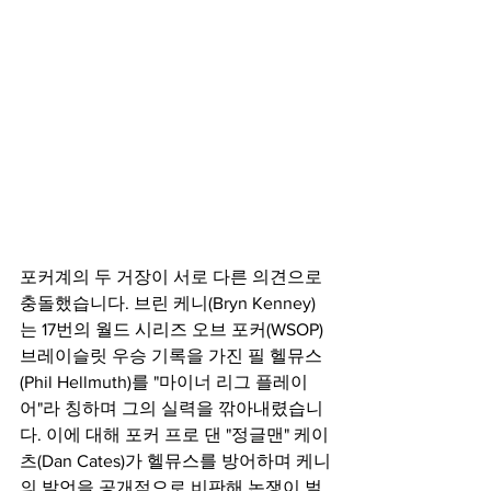
포커계의 두 거장이 서로 다른 의견으로 
충돌했습니다. 브린 케니(Bryn Kenney)
는 17번의 월드 시리즈 오브 포커(WSOP) 
브레이슬릿 우승 기록을 가진 필 헬뮤스
(Phil Hellmuth)를 "마이너 리그 플레이
어"라 칭하며 그의 실력을 깎아내렸습니
다. 이에 대해 포커 프로 댄 "정글맨" 케이
츠(Dan Cates)가 헬뮤스를 방어하며 케니
의 발언을 공개적으로 비판해 논쟁이 벌