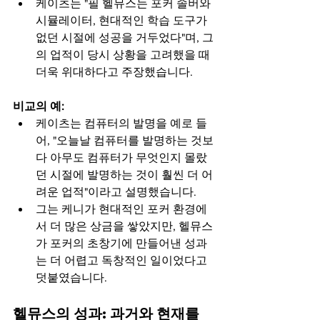
케이츠는 "필 헬뮤스는 포커 솔버와 
시뮬레이터, 현대적인 학습 도구가 
없던 시절에 성공을 거두었다"며, 그
의 업적이 당시 상황을 고려했을 때 
더욱 위대하다고 주장했습니다.
비교의 예:
케이츠는 컴퓨터의 발명을 예로 들
어, "오늘날 컴퓨터를 발명하는 것보
다 아무도 컴퓨터가 무엇인지 몰랐
던 시절에 발명하는 것이 훨씬 더 어
려운 업적"이라고 설명했습니다.
그는 케니가 현대적인 포커 환경에
서 더 많은 상금을 쌓았지만, 헬뮤스
가 포커의 초창기에 만들어낸 성과
는 더 어렵고 독창적인 일이었다고 
덧붙였습니다.
헬뮤스의 성과: 과거와 현재를 