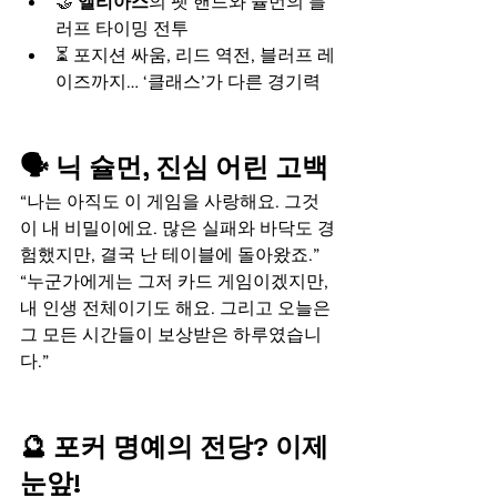
🤝 
엘리아스
의 팻 핸드와 슐먼의 블
러프 타이밍 전투
⏳ 포지션 싸움, 리드 역전, 블러프 레
이즈까지… ‘클래스’가 다른 경기력
🗣️ 닉 슐먼, 진심 어린 고백
“나는 아직도 이 게임을 사랑해요. 그것
이 내 비밀이에요. 많은 실패와 바닥도 경
험했지만, 결국 난 테이블에 돌아왔죠.”
“누군가에게는 그저 카드 게임이겠지만, 
내 인생 전체이기도 해요. 그리고 오늘은 
그 모든 시간들이 보상받은 하루였습니
다.”
🔮 포커 명예의 전당? 이제 
눈앞!