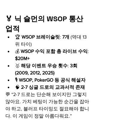
🏅 닉 슐먼의 WSOP 통산 
업적
🏆 
WSOP 브레이슬릿
: 
7개
 (역대 13
위 타이)
💰 
WSOP 수익 포함 총 라이브 수익
: 
$20M+
🥇 
해당 이벤트 우승 횟수
: 
3회 
(2009, 2012, 2025)
🎙️ 
WSOP, PokerGO 등 공식 해설자
🧠 
2-7 싱글 드로의 교과서적 존재
💬 “2-7 드로는 단순해 보이지만 그렇지 
않아요. 가치 베팅이 가능한 순간을 잡아
야 하고, 블러프 타이밍도 절묘해야 합니
다. 이 게임이 정말 아름다워요.”