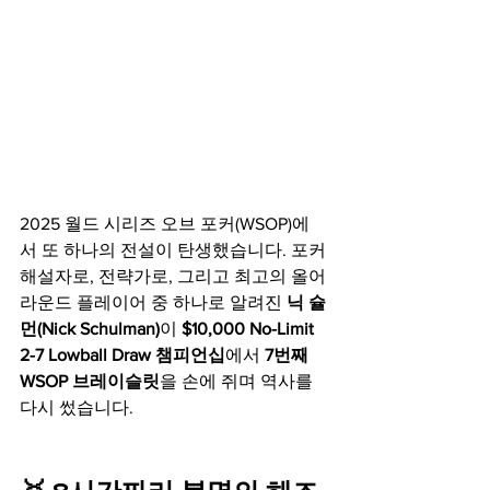
2025 월드 시리즈 오브 포커(WSOP)에
서 또 하나의 전설이 탄생했습니다. 포커 
해설자로, 전략가로, 그리고 최고의 올어
라운드 플레이어 중 하나로 알려진 
닉 슐
먼(Nick Schulman)
이 
$10,000 No-Limit 
2-7 Lowball Draw 챔피언십
에서 
7번째 
WSOP 브레이슬릿
을 손에 쥐며 역사를 
다시 썼습니다.