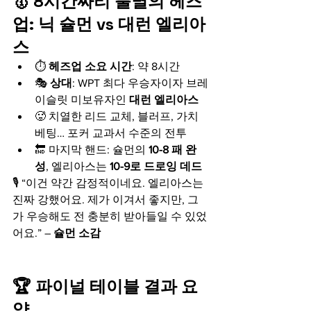
🥇 8시간짜리 불멸의 헤즈
업: 닉 슐먼 vs 대런 엘리아
스
⏱️ 
헤즈업 소요 시간
: 약 8시간
🎭 
상대
: WPT 최다 우승자이자 브레
이슬릿 미보유자인 
대런 엘리아스
🥵 치열한 리드 교체, 블러프, 가치 
베팅… 포커 교과서 수준의 전투
🔚 마지막 핸드: 슐먼의 
10-8 패 완
성
, 엘리아스는 
10-9로 드로잉 데드
🎙️ “이건 약간 감정적이네요. 엘리아스는 
진짜 강했어요. 제가 이겨서 좋지만, 그
가 우승해도 전 충분히 받아들일 수 있었
어요.” – 
슐먼 소감
🏆 파이널 테이블 결과 요
약