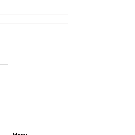
 “에어볼의 마술” - 38만9
러 팟, 누가 진짜 이긴 걸
💸🎭