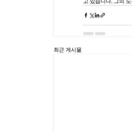
고 있습니다. 그의 
최근 게시물