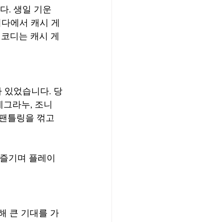
다. 생일 기운
리다에서 캐시 게
 코디는 캐시 게
아 있었습니다. 당
그라누, 조니 
팬틀링을 꺾고 
 즐기며 플레이
해 큰 기대를 가