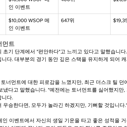
인 이벤트
$10,000 WSOP 메
647위
$19,3
인 이벤트
토너먼트
 초기 단계에서 "편안하다"고 느끼고 있다고 말했습니다.
니다. 대부분의 경기 동안 깊은 스택을 유지하게 되어 캐
안 토너먼트에 대한 피로감을 느꼈지만, 최근 더스크 틸 던
보냈다고 말했습니다. "예전에는 토너먼트를 싫어했지만, 
니다. 
 우승한다면, 모두가 놀라긴 하겠지만, 기뻐할 것입니다.
 메인 이벤트에서 자신의 생일 기운을 타고 좋은 성적을 