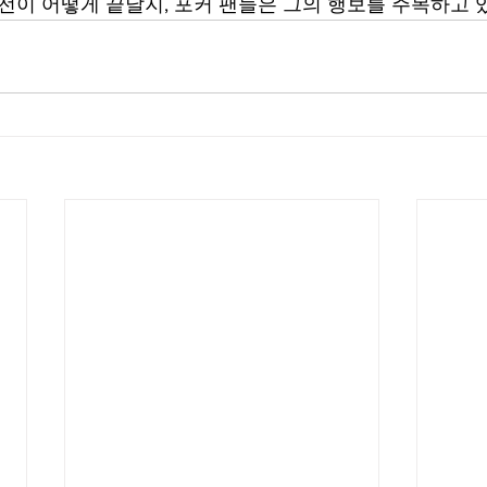
도전이 어떻게 끝날지, 포커 팬들은 그의 행보를 주목하고 