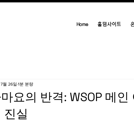
Home
홀덤사이트
 7월 26일
1분 분량
마요의 반격: WSOP 메인
 진실