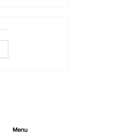
 “에어볼의 마술” - 38만9
러 팟, 누가 진짜 이긴 걸
💸🎭
Menu