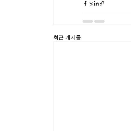
최근 게시물