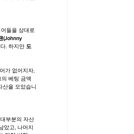
이어들을 상대로 
(Johnny 
다. 하지만 
도
어가 없어지자, 
그의 베팅 금액
 자산을 모았습니
 대부분의 자산
남았고, 나머지