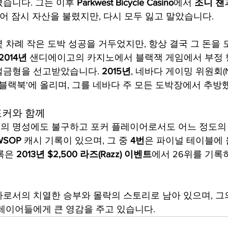
습니다. 그는 이후 
Parkwest Bicycle Casino
에서 
조니 챈
어 잠시 자산을 불렸지만, 다시 모두 잃고 말았습니다.
 차례 작은 도박 성공을 거두었지만, 항상 결국 그 돈을 
2014년
 샌디에이고의 카지노에서 블랙잭 게임에서 부정 
벌금형을 선고받았습니다. 
2015년
, 네바다 게이밍 위원회(
'블랙북'에 올리며, 그를 네바다 주 모든 도박장에서 추방
포커와 함께
의 명성에도 불구하고 포커 플레이어로서도 어느 정도의
WSOP
 캐시 기록이 있으며, 그 중 
4번
은 파이널 테이블에 
록은 
2013년 $2,500 라즈(Razz) 이벤트
에서 26위를 기록
로서의 치열한 승부와 몰락의 스토리로 남아 있으며, 그
레이어들에게 큰 영감을 주고 있습니다.