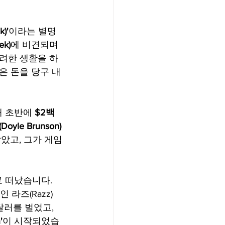
)'
이라는 별명
ek)
에 비견되며 
려한 생활을 하
은 돈을 당구 내
대 초반에 
$2백
yle Brunson)
았고, 그가 게임
 떠났습니다. 
라즈(Razz) 
달러를 벌었고, 
'
이 시작되었습