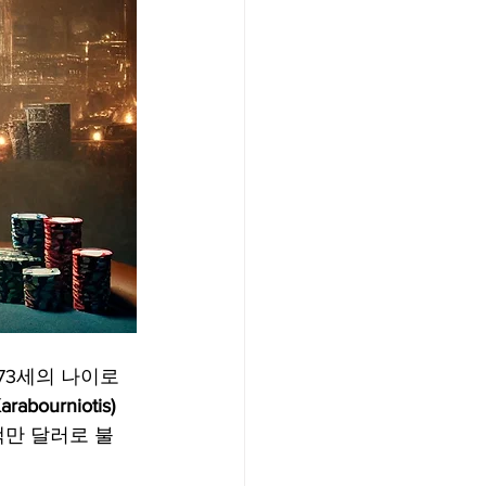
73세의 나이로 
ourniotis)
0백만 달러로 불