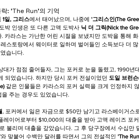
 'The Run'의 기억
월 1일, 그리스
에서 태어났으며, 나중에 
'그리스인(The Greek
도박 인생은 또 다른 고액 도박사 
닉 더 그릭(Nick the Gre
. 카라스는 가난한 어린 시절을 보냈지만 도박을 통해 화
은 레스토랑에서 웨이터로 일하며 벌어들인 소득보다 더 많
였습니다.
대가 점점 줄어들자, 그는 포커로 눈을 돌렸고, 1990년
게 되었습니다. 하지만 당시 포커 전설이었던 
도일 브런슨(Do
e)
 같은 인물들은 카라스의 포커 실력을 크게 인정하지 않
을 주는 경우도 있었습니다.
월
, 포커에서 잃은 자금으로 $50만 남기고 라스베이거스로
레이어로부터 $10,000의 대출을 받아 고액 레이즈 포커인 
으로 불리며 대출을 갚았습니다. 그 후 당구장에서 수십만 
'
와 맞붙어 수백만 달러를 따면서 그의 전설적인 
'The Run