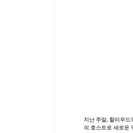
지난 주말, 할리우드
의 호스트로 새로운 