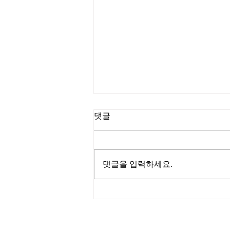
댓글
댓글을 입력하세요.
🎭💥 포커 전설들의 충돌! ‘더
그라인더’ 미즈라키 vs 카브
렐, 베네시안 하이 스테이크