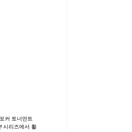
 포커 토너먼트
본
 시리즈에서 활