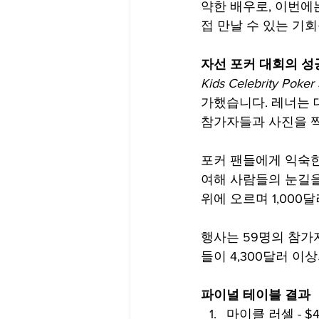
약한 배우로, 이번에
접 만날 수 있는 기
자선 포커 대회의 성
Kids Celebrity Poke
가했습니다. 레너는 
참가자들과 사진을 
포커 팬들에게 익숙한
여해 사람들의 눈길을
위에 오르며 1,000
행사는 59명의 참가
들이 4,300달러 
파이널 테이블 결과
마이클 러셀 - $4