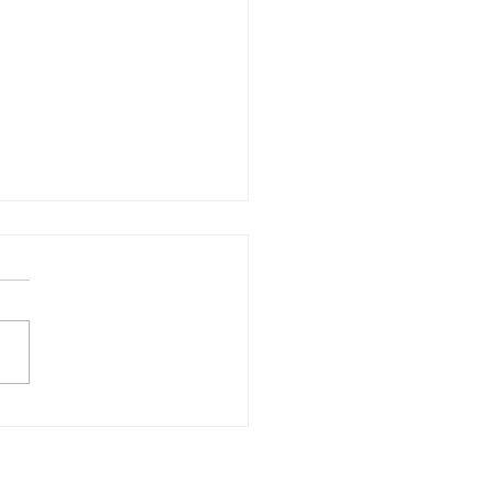
 “에어볼의 마술” - 38만9
러 팟, 누가 진짜 이긴 걸
💸🎭