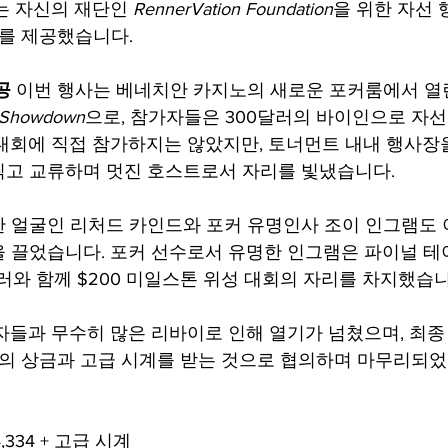
는 자신의 재단인 
RennerVation Foundation
을 위한 자선 
회를 제공했습니다.
공
 이번 행사는 베네치안 카지노의 새로운 포커룸에서 열
r Showdown
으로, 참가자들은 300달러의 바이인으로 자
대회에 직접 참가하지는 않았지만, 토너먼트 내내 행사장을
찍고 교류하며 멋진 호스트로서 자리를 빛냈습니다.
 얼굴인 리처드 카인드와 포커 유명인사 조이 인그램도 
 끌었습니다. 포커 선수로서 유명한 인그램은 파이널 테
달러와 함께 $200 미일스톤 위성 대회의 자리를 차지했습니
자들과 무수히 많은 리바이로 인해 열기가 넘쳤으며, 최종
이상의 상금과 고급 시계를 받는 것으로 협의하며 마무리되었
,334 + 고급 시계