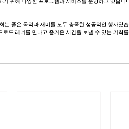
하기 위해 다양한 프로그램과 서비스를 운영하고 있습니다
으로도 레너를 만나고 즐거운 시간을 보낼 수 있는 기회