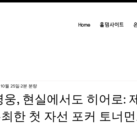
Home
홀덤사이트
 10월 25일
2분 분량
영웅, 현실에서도 히어로:
최한 첫 자선 포커 토너먼