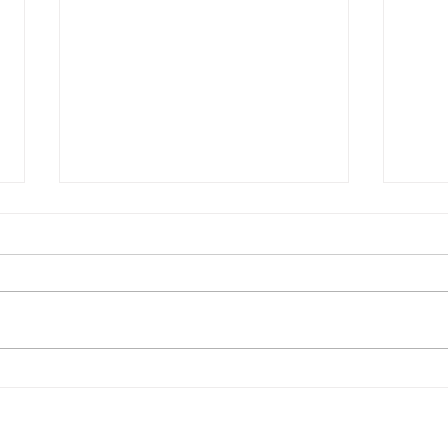
🏦❌ "칩 들고 호텔 옮기지 마
🎭
세요!" – 라스베이거스 포커칩
천 달
교환 금지 시대 개막 🎰💼
까? 