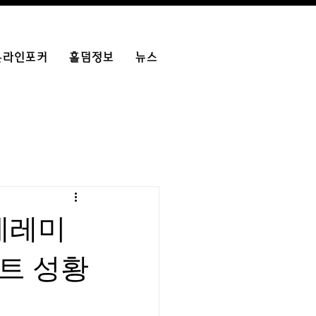
온라인포커
홀덤정보
뉴스
 제레미
트 성황