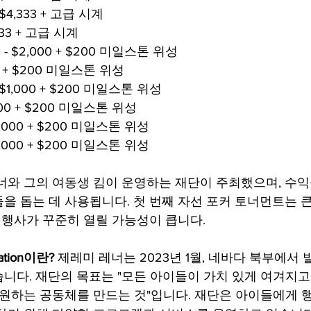
4,333 + 고급 시계
333 + 고급 시계
 $2,000 + $200 미일스톤 위성
00 + $200 미일스톤 위성
1,000 + $200 미일스톤 위성
000 + $200 미일스톤 위성
,000 + $200 미일스톤 위성
,000 + $200 미일스톤 위성
너와 그의 여동생 킴이 운영하는 재단이 주최했으며, 수익
을 돕는 데 사용됩니다. 첫 번째 자선 포커 토너먼트는 
은 행사가 꾸준히 열릴 가능성이 큽니다.
dation이란?
 제레미 레너는 2023년 1월, 네바다 북부에서
니다. 재단의 목표는 "모든 아이들이 가치 있게 여겨지고,
지원하는 공동체를 만드는 것"입니다. 재단은 아이들에게 