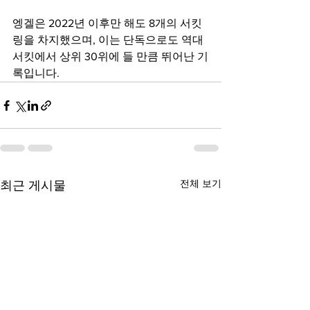
엥겔은 2022년 이후만 해도 8개의 서킷 
링을 차지했으며, 이는 단독으로도 역대 
서킷에서 상위 30위에 들 만큼 뛰어난 기
록입니다.
전체 보기
최근 게시물