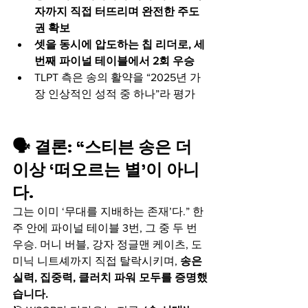
자까지 직접 터뜨리며 완전한 주도
권 확보
셋을 동시에 압도하는 칩 리더로, 세 
번째 파이널 테이블에서 2회 우승
TLPT 측은 송의 활약을 “2025년 가
장 인상적인 성적 중 하나”라 평가
🗣️ 결론: “스티븐 송은 더 
이상 ‘떠오르는 별’이 아니
다.
그는 이미 ‘무대를 지배하는 존재’다.” 한 
주 안에 파이널 테이블 3번, 그 중 두 번 
우승. 머니 버블, 강자 정글맨 케이츠, 도
미닉 니트셰까지 직접 탈락시키며, 
송은 
실력, 집중력, 클러치 파워 모두를 증명했
습니다.