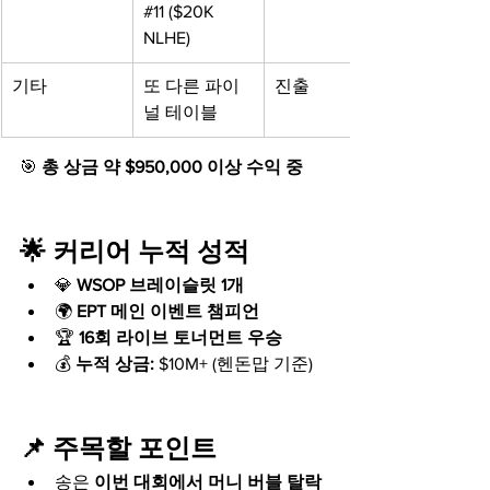
#11
 ($20K 
NLHE)
기타
또 다른 파이
진출
널 테이블
🎯 
총 상금 약 $950,000 이상 수익 중
🌟 커리어 누적 성적
💎 
WSOP 브레이슬릿 1개
🌍 
EPT 메인 이벤트 챔피언
🏆 
16회 라이브 토너먼트 우승
💰 
누적 상금:
 $10M+ (헨돈맙 기준)
📌 주목할 포인트
송은 
이번 대회에서 머니 버블 탈락