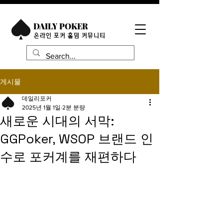
DAILY POKER
​온라인 포커 홀덤 커뮤니티
게시물
데일리포커
2025년 1월 1일
2분 분량
새로운 시대의 서막:
GGPoker, WSOP 브랜드 인
수로 포커계를 재편하다