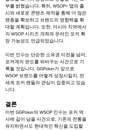
부를 밝혔습니다. 특히, WSOP+ 앱의 출
시와 새로운 콘텐츠 제작을 통해 더 많은 
팬층을 확보하고 브랜드의 영향력을 확
대할 계획입니다. 또한, 아시아 지역에서
의 WSOP 시리즈 개최와 온라인 포커 확
장 가능성도 언급되었습니다.
이번 인수는 단순한 소유권 이전을 넘어, 
포커계의 판도를 뒤바꾸는 사건으로 기
록될 것입니다. GGPoker가 앞으로 
WSOP 브랜드를 어떻게 성장시킬지, 전 
세계 포커 팬들의 관심이 집중되고 있습
니다.
결론
이번 GGPoker의 WSOP 인수는 포커 역
사에 길이 남을 사건으로, 기존의 전통을 
유지하면서도 현대적인 혁신을 도입할 