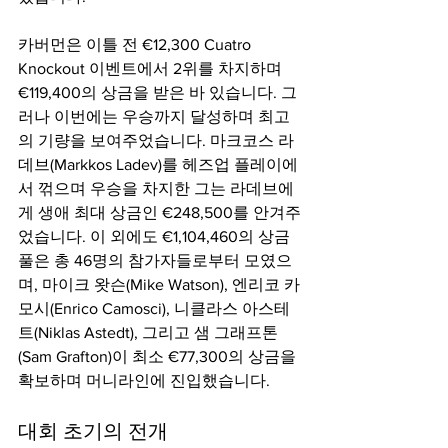
카버먼은 이틀 전 €12,300 Cuatro 
Knockout 이벤트에서 2위를 차지하며 
€119,400의 상금을 받은 바 있습니다. 그
러나 이번에는 우승까지 달성하며 최고
의 기량을 보여주었습니다. 마크코스 라
데브(Markkos Ladev)를 헤즈업 플레이에
서 꺾으며 우승을 차지한 그는 라데브에
게 생애 최대 상금인 €248,500를 안겨주
었습니다. 이 외에도 €1,104,460의 상금 
풀은 총 46명의 참가자들로부터 모였으
며, 마이크 왓슨(Mike Watson), 엔리코 카
모시(Enrico Camosci), 니클라스 아스테
트(Niklas Astedt), 그리고 샘 그래프톤
(Sam Grafton)이 최소 €77,300의 상금을 
확보하며 머니라인에 진입했습니다.
대회 초기의 전개