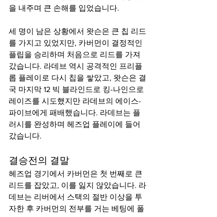
을 내주며 큰 손해를 입었습니다.
세 명이 남은 상황에서 왓슨은 큰 칩 리드
를 가지고 있었지만, 카버먼이 결정적인 
플립을 승리하며 처음으로 리드를 가져
갔습니다. 라데브 역시 공격적인 프리플
롭 플레이로 다시 칩을 쌓았고, 왓슨은 결
국 마지막 12 빅 블라인드로 킹-나인으로 
레이즈를 시도했지만 라데브의 에이스-
파이브에게 패배했습니다. 라데브는 플
러시를 완성하며 헤즈업 플레이에 들어
갔습니다.
결승전의 결말
헤즈업 경기에서 카버먼은 첫 번째로 큰 
리드를 잡았고, 이를 잃지 않았습니다. 라
데브는 리버에서 스택의 절반 이상을 투
자한 후 카버먼의 전부를 거는 베팅에 폴