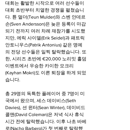
대회는 활발한 시작으로 여러 선수들이 
대회 초반부터 치열한 경쟁을 펼쳤습니
다. 튠 멀더(Teun Mulder)와 스벤 안데르
손(Sven Andersson)은 늦은 등록이 마감
되기 전까지 여러 차례 재참가를 시도했
지만, 에릭 사이델(Erik Seidel)과 패트릭 
안토니우스(Patrik Antonius) 같은 명예
의 전당 선수들은 일찍 탈락했습니다. 또
한, 시리즈 초반에 €20,000 노리밋 홀덤 
이벤트에서 우승한 카이한 모크리
(Kayhan Mokri)도 이른 퇴장을 하게 되었
습니다.
총 29명의 독특한 플레이어 중 7명이 미
국에서 왔으며, 세스 데이비스(Seth 
Davies), 션 윈터(Sean Winter), 데이비드 
콜맨(David Coleman)은 저녁 식사 휴식 
시간 전에 탈락했습니다. 이후 나초 바베
로(Nacho Barbero)가 첫 번째로 탈락했