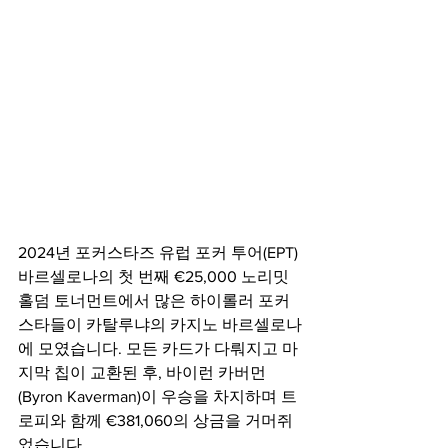
2024년 포커스타즈 유럽 포커 투어(EPT) 
바르셀로나의 첫 번째 €25,000 노리밋 
홀덤 토너먼트에서 많은 하이롤러 포커 
스타들이 카탈루냐의 카지노 바르셀로나
에 모였습니다. 모든 카드가 다뤄지고 마
지막 칩이 교환된 후, 바이런 카버먼
(Byron Kaverman)이 우승을 차지하며 트
로피와 함께 €381,060의 상금을 거머쥐
었습니다.