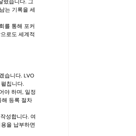
날렸습니다. 그
남는 기록을 세
대회를 통해 포커
 앞으로도 세계적
겠습니다. LVO
 펼칩니다.
어야 하며, 일정
통해 등록 절차
 작성합니다. 여
비용을 납부하면 