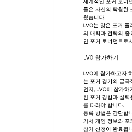
세계적인 포커 토너먼
들은 자신의 탁월한 
웠습니다.
LVO는 많은 포커 
의 매력과 전략의 중
인 포커 토너먼트로서
LVO 참가하기
LVO에 참가하고자 
는 포커 경기의 궁극
먼저, LVO에 참가
한 포커 경험과 실력
를 따라야 합니다.
등록 방법은 간단합니
기서 개인 정보와 포
참가 신청이 완료됩니