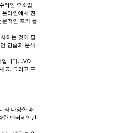
필수적인 요소입
및 온라인에서 진
전문적인 포커 플
구사하는 것이 필
적인 연습과 분석
입니다. LVO
세요. 그리고 포
니라 다양한 매
다양한 엔터테인먼