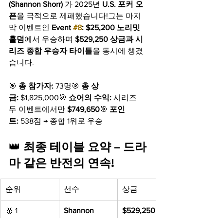
(Shannon Shorr)
 가 2025년 
U.S. 포커 오
픈
을 극적으로 제패했습니다!그는 마지
막 이벤트인 
Event 
#8
: $25,200 노리밋 
홀덤
에서 우승하며 
$529,250 상금과 시
리즈 종합 우승자 타이틀
을 동시에 챙겼
습니다.
🎯 
총 참가자:
 73명🎯 
총 상
금:
 $1,825,000🎯 
쇼어의 수익:
 시리즈 
두 이벤트에서만 
$749,650
🎯 
포인
트:
 538점 → 종합 1위로 우승
👑 
최종 테이블 요약 – 드라
마 같은 반전의 연속!
순위
선수
상금
🥇 1
Shannon 
$529,250