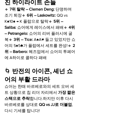
진 하이라이트 손들
🔹 
7위 탈락 – Clemen Deng:
 단명하며 
조기 퇴장🔹 
6위 – Laskowitz:
 QQ vs 
K♠10♠ → K 플랍으로 탈락🔹 
5위 – 
Saliba:
 쇼어에게 레이스에서 패배🔹 
4위 
– Petrangelo:
 쇼어의 리버 플러시에 굴
복🔹 
3위 – Tice:
 A♠A♥ 들고 있었지만 쇼
어의 5♠5♣가 플랍에서 세트를 완성!🔹 
2
위 – Barbero:
 헤즈업에서 쇼어의 투페어
에 A하이로 콜하다 패배
🌀 
반전의 아이콘, 셰넌 쇼
어의 부활 드라마
쇼어는 한때 바르베로와의 세트 오버 세
트 상황으로 칩 리더 자리에서 
가장 짧은 
스택으로 추락
합니다.하지만 이후 다시 
바르베로를 상대로 
QQ vs JJ로 더블업
, 
다시 기세를 탑니다!