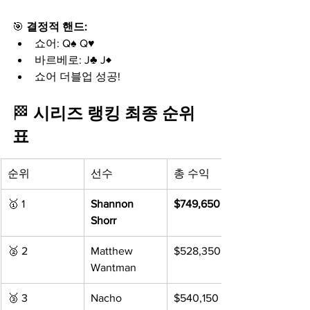
🎯 
결정적 핸드:
쇼어: Q♠ Q♥
바르베로: J♣ J♦
쇼어 더블업 성공!
🏁 
시리즈 랭킹 최종 순위
표
순위
선수
총 수익
🥇 1
Shannon 
$749,650
Shorr
🥈 2
Matthew 
$528,350
Wantman
🥉 3
Nacho 
$540,150