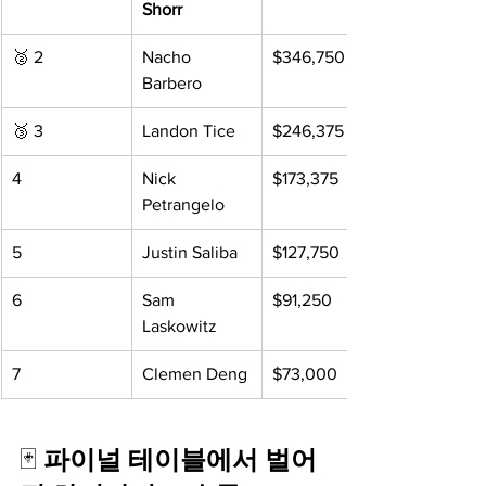
Shorr
🥈 2
Nacho 
$346,750
Barbero
🥉 3
Landon Tice
$246,375
4
Nick 
$173,375
Petrangelo
5
Justin Saliba
$127,750
6
Sam 
$91,250
Laskowitz
7
Clemen Deng
$73,000
🃏 
파이널 테이블에서 벌어