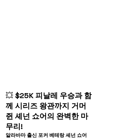
💥 
$25K 피날레 우승과 함
께 시리즈 왕관까지 거머
쥔 셰넌 쇼어의 완벽한 마
무리!
알라바마 출신 포커 베테랑 셰넌 쇼어