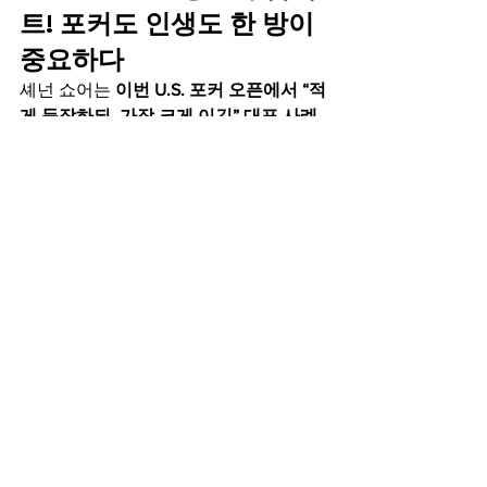
트! 포커도 인생도 한 방이 
중요하다
셰넌 쇼어는 
이번 U.S. 포커 오픈에서 “적
게 등장하되, 가장 크게 이긴” 대표 사례
가 되었습니다.그의 차분한 플레이, 집중
력, 그리고 중요한 순간의 판단력은 
포커 
플레이어들에게 진정한 교훈
을 남겼습니
다.
🃏 
2025년 U.S. 포커 오픈 챔피언: 셰넌 쇼
어
💥 “두 번이면 충분했다. 단, 완벽하게 
이겼을 때만.” 💥