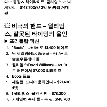
다수 등장🔥 
하이라이트:
 윌리엄스 vs 닉 
세일럼 – 
$148,700(약 2억 원)짜리 거대 
팟
💥 
비극의 핸드 – 윌리엄
스, 잘못된 타이밍의 올인
▶️ 
프리플랍 액션
“Boots”
 – J♣ 9♣ 로 
$1,400 레이즈
닉 세일럼(Nick Salem)
 – A♠ A♦ 로 
슬로우플레이 콜
윌리엄스(David Williams)
 – A♥ 9♦ 
로 
버튼에서 $7,000 리레이즈
Boots 폴드
세일럼, 드디어 움직인다 – $21,400 
4벳
❗ 
윌리엄스, 올인 선언 – $73,200
⚡ 
세일럼 즉시 콜
 – 총 팟: 
$148,700