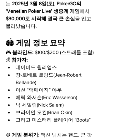
는 
2025년 3월 8일(토)
, 
PokerGO의 
‘Venetian Poker Live’ 생중계 게임
에서 
$30,000로 시작해 결국 큰 손실
을 입고 
물러났습니다.
🏟 
게임 정보 요약
🎮 
블라인드:
 $100/$200 (스트래들 포함)
💰 
참가자:
데이비드 윌리엄스
장-로베르 벨랑드(Jean-Robert 
Bellande)
이선 “램페이지” 야우
에릭 와서슨(Eric Wasserson)
닉 세일럼(Nick Salem)
브라이언 오킨(Brian Okin)
그리고 미스터리 플레이어 “Boots”
🪙 
게임 분위기:
 액션 넘치는 핸드, 큰 팟 