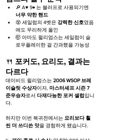
🔎 A♥ 9♦ 는 블러프로 사용되기엔 
너무 약한 핸드
😵 세일럼의 4벳은 
강력한 신호
였음
에도 무리하게 올인
🤯 아마도 윌리엄스는 세일럼이 슬
로우플레이한 걸 간과했을 가능성
🍴 
포커도, 요리도, 결과는 
다르다
데이비드 윌리엄스는 
2006 WSOP 브레
이슬릿 수상자
이자, 
마스터셰프 시즌 7 
준우승자
로서 
다재다능한 포커 셀럽
입니
다.
하지만 이번 복귀전에서는 
요리보다 훨
씬 더 쓰디쓴 맛
을 경험하게 됐습니다.