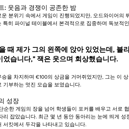
: 웃음과 경쟁이 공존한 밤
운 분위기 속에서 게임이 진행되었지만, 오드와이어의 
는 특히 파이널 테이블에서 본격적으로 집중하며 독보적인
았을 때 제가 그의 왼쪽에 앉아 있었는데, 블
이었습니다,” 잭은 웃으며 회상했습니다.
승을 차지하며 €100의 상금을 거머쥐었지만, 그는 이 
 기부하는 멋진 모습을 보였습니다.
의 성장
 단순한 게임의 장을 넘어 학생들이 포커를 배우고 서로 
자리 잡았습니다. 최근 몇 년 동안 동아리는 눈에 띄게 성
 서킷에서 두각을 나타내고 있습니다.