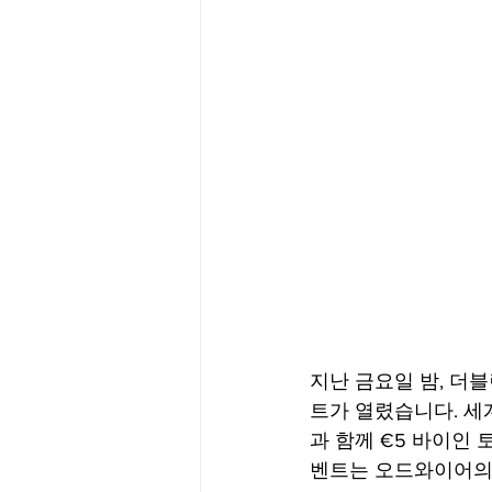
지난 금요일 밤, 더
트가 열렸습니다. 세계
과 함께 €5 바이인
벤트는 오드와이어의