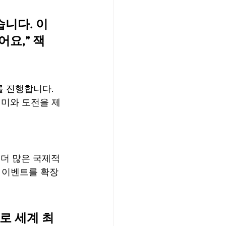
습니다. 이
어요,” 잭
 진행합니다. 
미와 도전을 제
 더 많은 국제적
 이벤트를 확장
로 세계 최