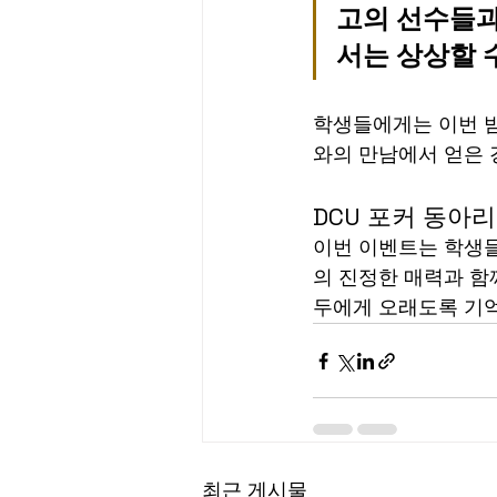
고의 선수들과
서는 상상할 수
학생들에게는 이번 밤
와의 만남에서 얻은 
DCU 포커 동아
이번 이벤트는 학생들
의 진정한 매력과 함
두에게 오래도록 기억
최근 게시물