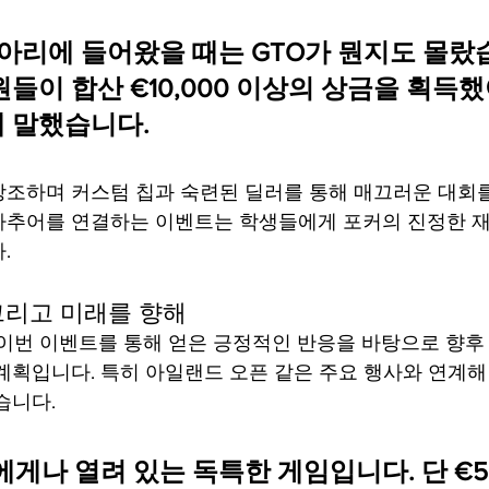
동아리에 들어왔을 때는 GTO가 뭔지도 몰랐
들이 합산 €10,000 이상의 상금을 획득했
 말했습니다.
조하며 커스텀 칩과 숙련된 딜러를 통해 매끄러운 대회를
마추어를 연결하는 이벤트는 학생들에게 포커의 진정한 재
.
그리고 미래를 향해
 이번 이벤트를 통해 얻은 긍정적인 반응을 바탕으로 향후
계획입니다. 특히 아일랜드 오픈 같은 주요 행사와 연계해
습니다.
에게나 열려 있는 독특한 게임입니다. 단 €5