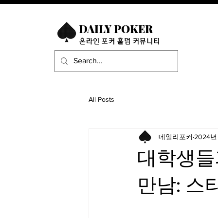
DAILY POKER
​온라인 포커 홀덤 커뮤니티
All Posts
데일리포커
2024년
대학생들
만남: 스