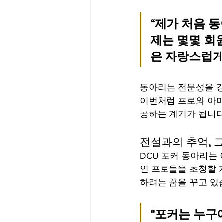
“제가 처음 
제는 몇몇 회원
은 자랑스럽게
동아리는 전문성을 강
이번처럼 프로와 아
공하는 계기가 됩니다
전설과의 추억, 
DCU 포커 동아리는
인 프로들을 초청할 
하려는 꿈을 꾸고 있
“포커는 누구