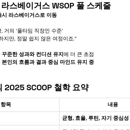
: 라스베이거스 WSOP 풀 스케줄
 즉시 라스베이거스로 이동
, 거의 ‘풀타임 직장인 수준’
하지만, 정말 쉽지 않은 여정이죠.”
 꾸준한 성과와 컨디션 유지
에 더 큰 초점
 본인의 흐름과 결과 중심 마인드 유지 중
 2025 SCOOP 철학 요약
항목
내용
균형, 효율, 루틴, 자기 중심성