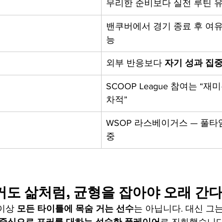
무리한 준비보다 실전 루틴 
밴쿠버에서 경기 종료 후 여유
능
외부 반응보다 
자기 성과 집
SCOOP League 참여는 “재
차적”
WSOP 라스베이거스 — 풀타
중
“포커도 삶처럼, 균형을 잡아야 오래 간다
이상 
모든 타이틀에 목숨 거는 선수
는 아닙니다. 대신 그는