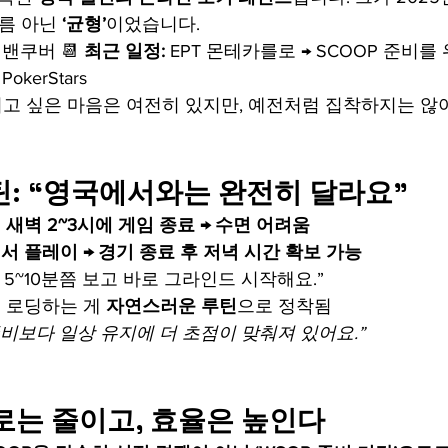
름 아닌 
‘균형’
이었습니다.
밴쿠버 📆 
최근 일정:
 EPT 몬테카를로 → SCOOP 준비를
 PokerStars
지키고 싶은 마음은 여전히 있지만, 예전처럼 집착하지는 않아
루틴: “영국에서와는 완전히 달라요”
새벽 2~3시에 게임 종료 → 수면 어려움
 플레이 → 경기 종료 후 저녁 시간 확보 가능
빛 5~10분쯤 보고 바로 그라인드 시작해요.”
 로딩하는 게 
자연스러운 루틴
으로 정착됨
비보다 일상 유지에 더 초점이 맞춰져 있어요.”
피로는 줄이고, 효율은 높인다