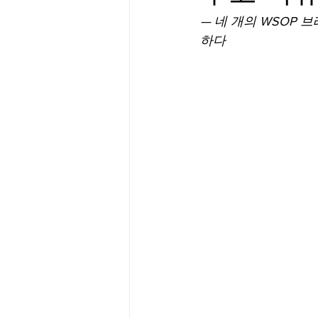
— 네 개의 WSOP 
하다