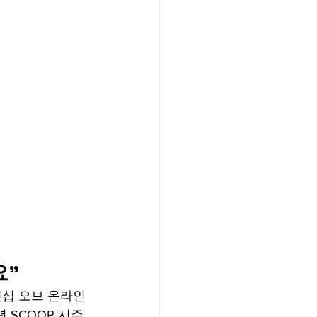
요”
언십 오브 온라인 
년 SCOOP 시즌