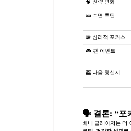
🧠 전략 변화
🛌 수면 루틴
🧩 심리적 포커스
🎮 팬 이벤트
🎰 다음 행선지
🗣️ 결론: 
베니 글레이저는 더 