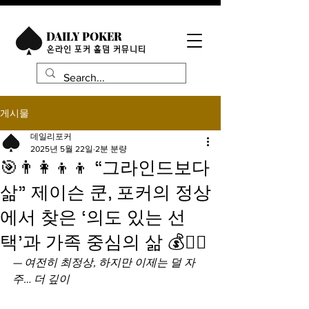
DAILY POKER
​온라인 포커 홀덤 커뮤니티
게시물
데일리포커
2025년 5월 22일
2분 분량
🎯👨‍👩‍👦‍👦 “그라인드보다
삶” 제이슨 쿤, 포커의 정상
에서 찾은 ‘의도 있는 선
택’과 가족 중심의 삶 💰🧘‍♂️
— 여전히 최정상, 하지만 이제는 덜 자
주… 더 깊이