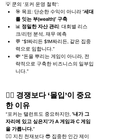
💡 쿤의 ‘포커 운영 철학’:
🎯 목표: 단순한 수익이 아니라 
‘세대
를 잇는 부(wealth)’ 구축
📊 
정밀한 자산 관리
: 대회별 리스
크/리턴 분석, 재무 예측
💬 “$1짜리든 $1M짜리든, 같은 집중
력으로 임합니다.”
💸 “돈을 뿌리는 게임이 아니라, 전
략적으로 구축한 비즈니스의 일부입
니다.”
🧘‍♂️ 경쟁보다 ‘몰입’이 중요
한 이유
“포커는 탤런트도 중요하지만, 
‘내가 그 
자리에 있고 싶은지’가 A 게임과 C 게임
을 가릅니다.
”
🙅‍♂️ 지친 천재보다 😎 집중한 인간 제이