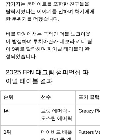
참가자는 룸메이트를 포함한 친구들을 
탈락시켰다는 이야기를 전하며 화기애애
한 분위기를 더했습니다.
버블 단계에서는 극적인 더블 노크아웃
이 발생하며 루치아란카-데보라 키니 팀
이 9위로 탈락하며 파이널 테이블이 완
성되었습니다.
2025 FPN 태그팀 챔피언십 파
이널 테이블 결과
순위
선수
포커 클럽
1위
브렛 에머릭 - 
Greazy Pickle
오스틴 에머릭
2위
데이비드 배츨
Putters Vegas
러 - 마이클 웨