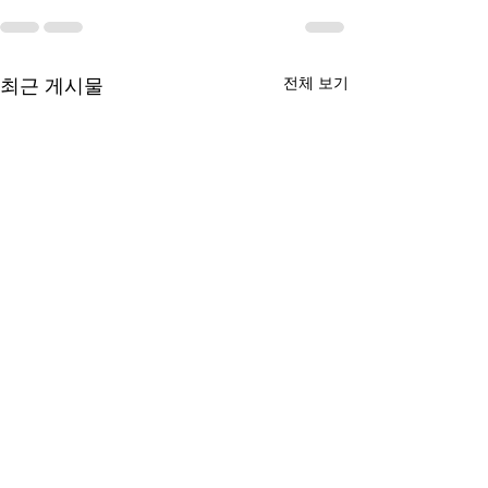
전체 보기
최근 게시물