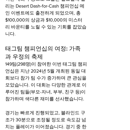
리는 Desert Dash-for-Cash 챔피언십 메
인 이벤트에도 출전하게 되었으며, 총 
$100,000의 상금과 $10,000의 미스터
리 바운티를 노릴 수 있는 기회를 잡았습
니다.
태그팀 챔피언십의 여정: 가족
과 우정의 축제
149팀(298명)이 참여한 이번 태그팀 챔피
언십은 지난 2024년 5월 개최된 동일 대
회보다 참가 팀 수가 증가하며 큰 관심을 
모았습니다. 이 대회는 다양한 관계로 이
루어진 팀들(부모-자녀, 부부, 친구 등)이 
참가하며 색다른 재미를 선사했습니다.
경기는 빠르게 진행되었고, 블라인드 구
조가 30분으로 조정될 정도로 속도감 넘
치는 플레이가 이어졌습니다. 경기 중 한 