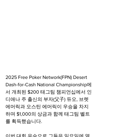
2025 Free Poker Network(FPN) Desert 
Dash-for-Cash National Championship에
서 개최된 $200 태그팀 챔피언십에서 인
디애나 주 출신의 부자(父子) 듀오, 브렛 
에머릭과 오스틴 에머릭이 우승을 차지
하며 $1,000의 상금과 함께 태그팀 벨트
를 획득했습니다.
이번 대회 우승으로 그들은 일요일에 열